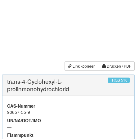
Link kopieren
Drucken / PDF
trans-4-Cyclohexyl-L-
TRGS 510
prolinmonohydrochlorid
CAS-Nummer
90657-55-9
UN/NA/DOT/IMO
—
Flammpunkt