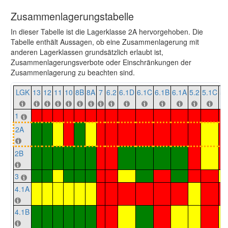
Zusammenlagerungstabelle
In dieser Tabelle ist die Lagerklasse 2A hervorgehoben. Die
Tabelle enthält Aussagen, ob eine Zusammenlagerung mit
anderen Lagerklassen grundsätzlich erlaubt ist,
Zusammenlagerungsverbote oder Einschränkungen der
Zusammenlagerung zu beachten sind.
LGK
13
12
11
10
8B
8A
7
6.2
6.1D
6.1C
6.1B
6.1A
5.2
5.1C
5.
1
2A
2B
3
4.1A
4.1B