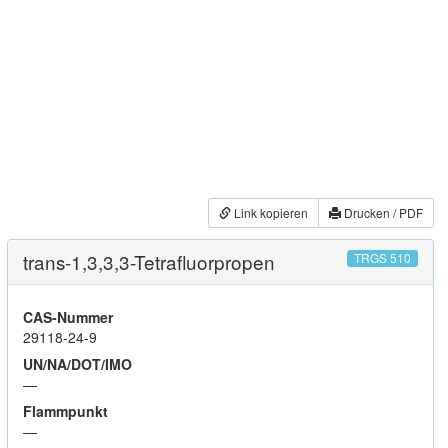
Link kopieren
Drucken / PDF
trans-1,3,3,3-Tetrafluorpropen
TRGS 510
CAS-Nummer
29118-24-9
UN/NA/DOT/IMO
—
Flammpunkt
—