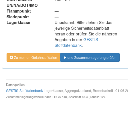
UN/NA/DOT/IMO
—
Flammpunkt
—
Siedepunkt
—
Lagerklasse
Unbekannt. Bitte ziehen Sie das
jeweilige Sicherheitsdatenblatt
heran oder prüfen Sie die näheren
Angaben in der
GESTIS-
Stoffdatenbank
.
Zu meinen Gefahrstoffdaten
und Zusammenlagerung prüfen
Datenquellen
GESTIS-Stoffdatenbank
Lagerklasse, Aggregatzustand, Brennbarkeit · 01.06.
Zusammenlagerungstabelle nach TRGS 510, Abschnitt 13.3 (Tabelle 12).