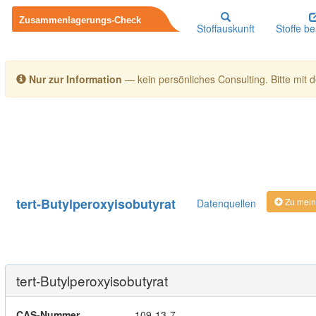
Stoffauskunft
Stoffe b
Nur zur Information
— kein persönliches Consulting. Bitte mit de
tert-Butylperoxyisobutyrat
Zu mein
Datenquellen
tert-Butylperoxyisobutyrat
CAS-Nummer
109-13-7