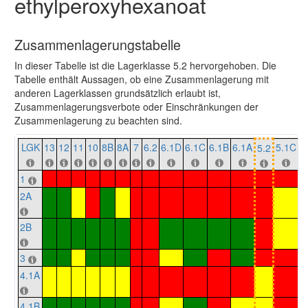
ethylperoxyhexanoat
Zusammenlagerungstabelle
In dieser Tabelle ist die Lagerklasse 5.2 hervorgehoben. Die
Tabelle enthält Aussagen, ob eine Zusammenlagerung mit
anderen Lagerklassen grundsätzlich erlaubt ist,
Zusammenlagerungsverbote oder Einschränkungen der
Zusammenlagerung zu beachten sind.
LGK
13
12
11
10
8B
8A
7
6.2
6.1D
6.1C
6.1B
6.1A
5.1C
5
5.2
1
2A
2B
3
4.1A
4.1B