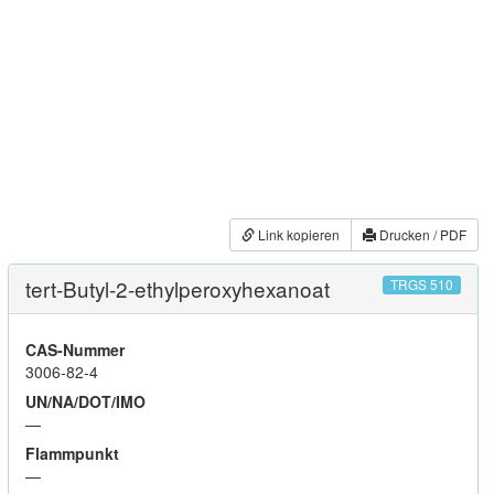
Link kopieren
Drucken / PDF
tert-Butyl-2-ethylperoxyhexanoat
TRGS 510
CAS-Nummer
3006-82-4
UN/NA/DOT/IMO
—
Flammpunkt
—