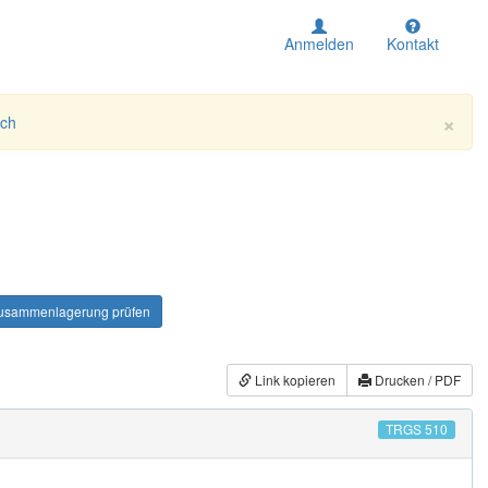
Anmelden
Kontakt
×
ich
usammenlagerung prüfen
Link kopieren
Drucken / PDF
TRGS 510