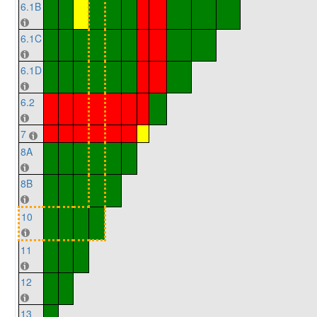
6.1B
6.1C
6.1D
6.2
7
8A
8B
10
11
12
13