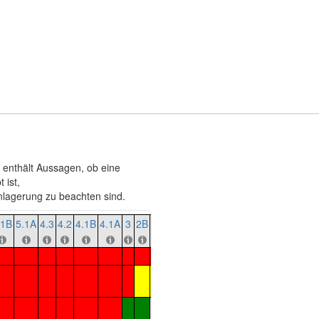
e enthält Aussagen, ob eine
 ist,
agerung zu beachten sind.
.1B
5.1A
4.3
4.2
4.1B
4.1A
3
2B
2A
1