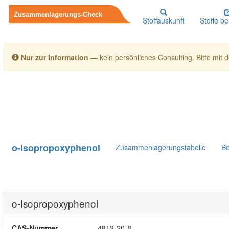
Stoffauskunft
Stoffe b
Nur zur Information
— kein persönliches Consulting. Bitte mit de
o-Isopropoxyphenol
Zusammenlagerungstabelle
Be
o-Isopropoxyphenol
CAS-Nummer
4812-20-8