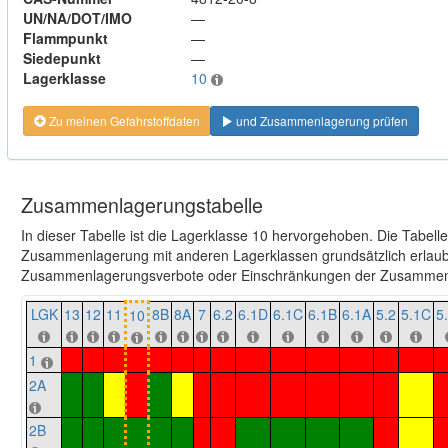
UN/NA/DOT/IMO
—
Flammpunkt
—
Siedepunkt
—
Lagerklasse
10
Zu meinen Gefahrstoffdaten
und Zusammenlagerung prüfen
Zusammenlagerungstabelle
In dieser Tabelle ist die Lagerklasse 10 hervorgehoben. Die Tabell
Zusammenlagerung mit anderen Lagerklassen grundsätzlich erlaubt
Zusammenlagerungsverbote oder Einschränkungen der Zusammenl
LGK
13
12
11
8B
8A
7
6.2
6.1D
6.1C
6.1B
6.1A
5.2
5.1C
5
10
1
2A
2B