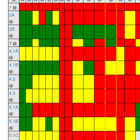
1
2A
2B
3
4.1A
4.1B
4.2
4.3
5.1A
5.1B
5.1C