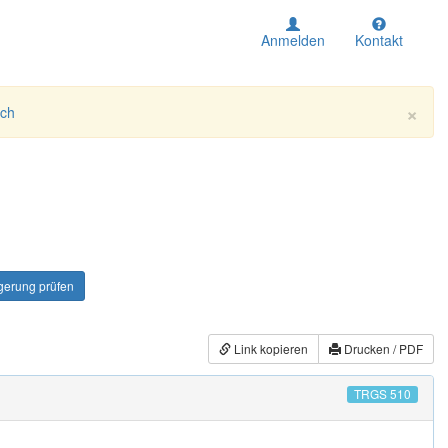
Anmelden
Kontakt
×
ich
erung prüfen
Link kopieren
Drucken / PDF
TRGS 510