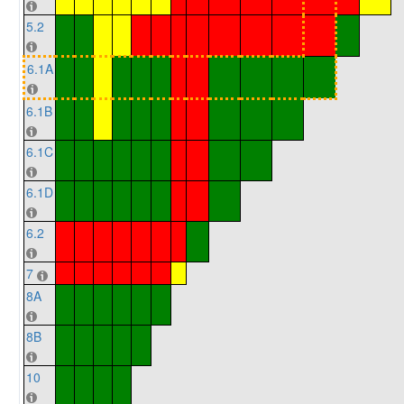
5.2
6.1A
6.1B
6.1C
6.1D
6.2
7
8A
8B
10