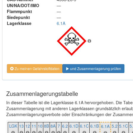
UN/NA/DOT/IMO
—
Flammpunkt
—
Siedepunkt
—
Lagerklasse
6.1A
Zu meinen Gefahrstoffdaten
und Zusammenlagerung prüfen
Zusammenlagerungstabelle
In dieser Tabelle ist die Lagerklasse 6.1A hervorgehoben. Die Tabe
Zusammenlagerung mit anderen Lagerklassen grundsätzlich erlaubt
Zusammenlagerungsverbote oder Einschränkungen der Zusammenl
LGK
13
12
11
10
8B
8A
7
6.2
6.1D
6.1C
6.1B
5.2
5.1C
5
6.1A