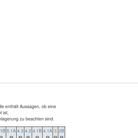
lle enthält Aussagen, ob eine
 ist,
agerung zu beachten sind.
.1B
5.1A
4.3
4.2
4.1B
4.1A
3
2B
2A
1