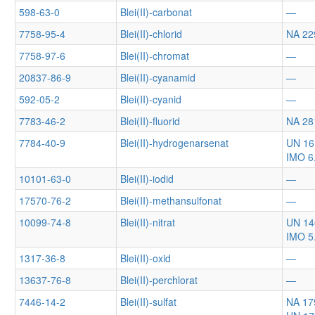
598-63-0
Blei(II)-carbonat
—
7758-95-4
Blei(II)-chlorid
NA 22
7758-97-6
Blei(II)-chromat
—
20837-86-9
Blei(II)-cyanamid
—
592-05-2
Blei(II)-cyanid
—
7783-46-2
Blei(II)-fluorid
NA 28
7784-40-9
Blei(II)-hydrogenarsenat
UN 16
IMO 6
10101-63-0
Blei(II)-iodid
—
17570-76-2
Blei(II)-methansulfonat
—
10099-74-8
Blei(II)-nitrat
UN 14
IMO 5
1317-36-8
Blei(II)-oxid
—
13637-76-8
Blei(II)-perchlorat
—
7446-14-2
Blei(II)-sulfat
NA 17