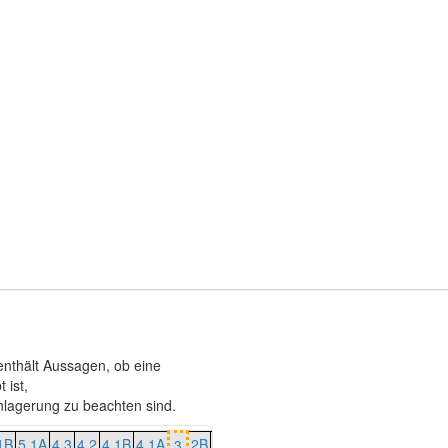
 enthält Aussagen, ob eine
 ist,
agerung zu beachten sind.
1B
5.1A
4.3
4.2
4.1B
4.1A
2B
2A
1
3