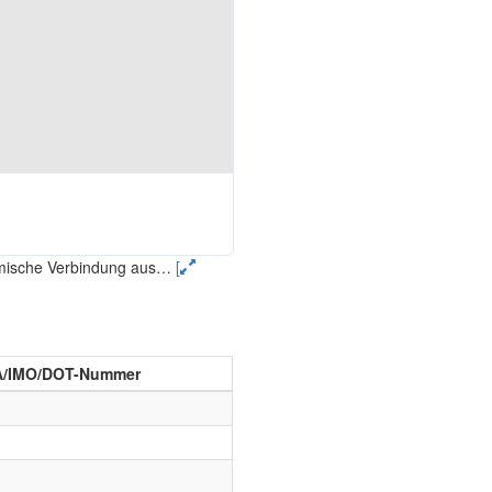
emische Verbindung aus
…
[
A/IMO/DOT-Nummer