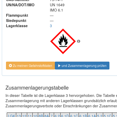
UN/NA/DOT/IMO
UN 1649
IMO 6.1
Flammpunkt
—
Siedepunkt
—
Lagerklasse
3
Zu meinen Gefahrstoffdaten
und Zusammenlagerung prüfen
Zusammenlagerungstabelle
In dieser Tabelle ist die Lagerklasse 3 hervorgehoben. Die Tabelle
Zusammenlagerung mit anderen Lagerklassen grundsätzlich erlaubt
Zusammenlagerungsverbote oder Einschränkungen der Zusammenl
LGK
13
12
11
10
8B
8A
7
6.2
6.1D
6.1C
6.1B
6.1A
5.2
5.1C
5.