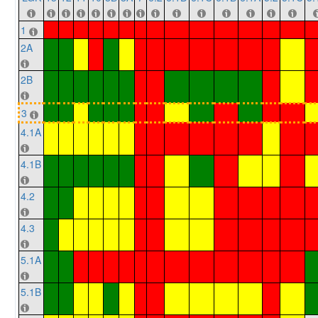
1
2A
2B
3
4.1A
4.1B
4.2
4.3
5.1A
5.1B