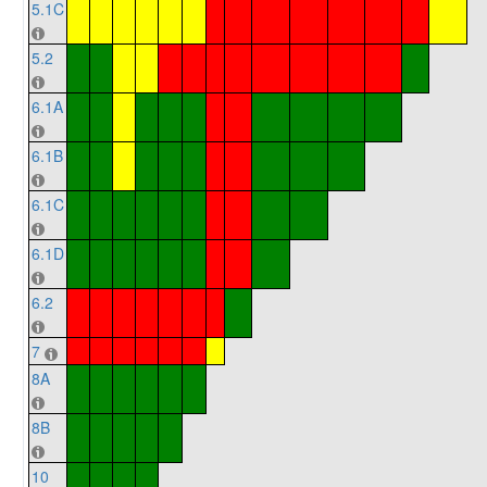
5.1C
5.2
6.1A
6.1B
6.1C
6.1D
6.2
7
8A
8B
10