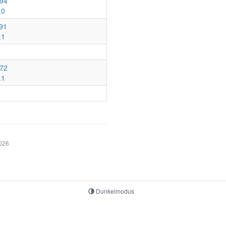
94
.0
91
.1
72
.1
2026
Dunkelmodus