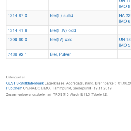
UN 17
IMO 8
1314-87-0
Blei(II)-sulfid
NA 22
IMO 6
1314-41-6
Blei(II,IV)-oxid
—
1309-60-0
Blei(IV)-oxid
UN 18
IMO 5
7439-92-1
Blei, Pulver
—
Datenquellen
GESTIS-Stoffdatenbank
Lagerklasse, Aggregatzustand, Brennbarkeit · 01.06.
PubChem
UN/NA/DOT/IMO, Flammpunkt, Siedepunkt · 19.11.2019
Zusammenlagerungstabelle nach TRGS 510, Abschnitt 13.3 (Tabelle 12).