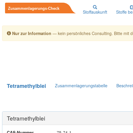
Stoffauskunft
Stoffe b
Nur zur Information
— kein persönliches Consulting. Bitte mit de
Tetramethylblei
Zusammenlagerungstabelle
Beschre
Tetramethylblei
CAS-Nummer
75-74-1