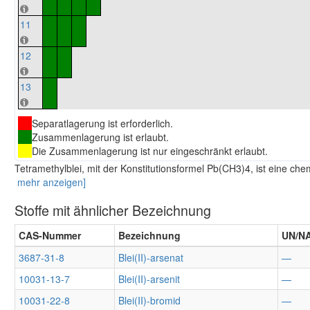
11
12
13
Separatlagerung ist erforderlich.
Zusammenlagerung ist erlaubt.
Die Zusammenlagerung ist nur eingeschränkt erlaubt.
Tetramethylblei, mit der Konstitutionsformel Pb(CH3)4, ist eine ch
mehr anzeigen]
Stoffe mit ähnlicher Bezeichnung
CAS-Nummer
Bezeichnung
UN/N
3687-31-8
Blei(II)-arsenat
—
10031-13-7
Blei(II)-arsenit
—
10031-22-8
Blei(II)-bromid
—