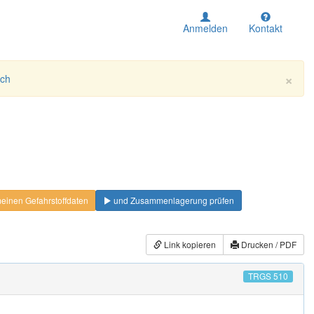
Anmelden
Kontakt
×
ich
einen Gefahrstoffdaten
und Zusammenlagerung prüfen
Link kopieren
Drucken / PDF
TRGS 510