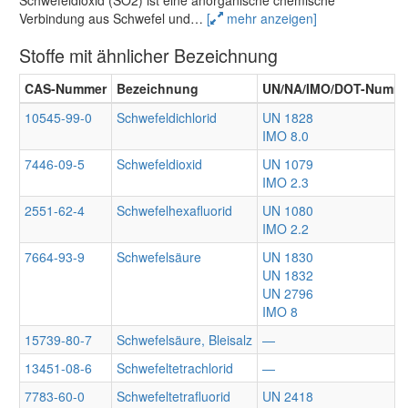
Schwefeldioxid (SO2) ist eine anorganische chemische
Verbindung aus Schwefel und
…
[
mehr anzeigen]
Stoffe mit ähnlicher Bezeichnung
CAS-Nummer
Bezeichnung
UN/NA/IMO/DOT-Numm
10545-99-0
Schwefeldichlorid
UN 1828
IMO 8.0
7446-09-5
Schwefeldioxid
UN 1079
IMO 2.3
2551-62-4
Schwefelhexafluorid
UN 1080
IMO 2.2
7664-93-9
Schwefelsäure
UN 1830
UN 1832
UN 2796
IMO 8
15739-80-7
Schwefelsäure, Bleisalz
—
13451-08-6
Schwefeltetrachlorid
—
7783-60-0
Schwefeltetrafluorid
UN 2418