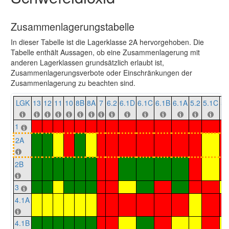
Zusammenlagerungstabelle
In dieser Tabelle ist die Lagerklasse 2A hervorgehoben. Die
Tabelle enthält Aussagen, ob eine Zusammenlagerung mit
anderen Lagerklassen grundsätzlich erlaubt ist,
Zusammenlagerungsverbote oder Einschränkungen der
Zusammenlagerung zu beachten sind.
LGK
13
12
11
10
8B
8A
7
6.2
6.1D
6.1C
6.1B
6.1A
5.2
5.1C
5.
1
2A
2B
3
4.1A
4.1B