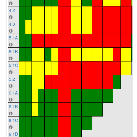
4.2
4.3
5.1A
5.1B
5.1C
5.2
6.1A
6.1B
6.1C
6.1D