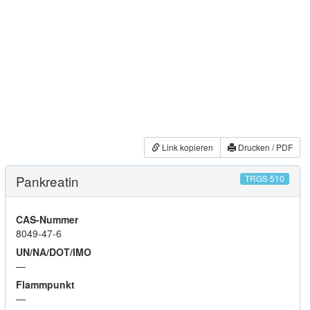
Link kopieren
Drucken / PDF
Pankreatin
TRGS 510
CAS-Nummer
8049-47-6
UN/NA/DOT/IMO
—
Flammpunkt
—