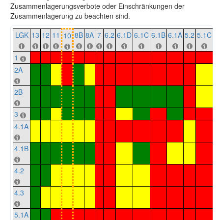
Zusammenlagerungsverbote oder Einschränkungen der
Zusammenlagerung zu beachten sind.
LGK
13
12
11
8B
8A
7
6.2
6.1D
6.1C
6.1B
6.1A
5.2
5.1C
5
10
1
2A
2B
3
4.1A
4.1B
4.2
4.3
5.1A