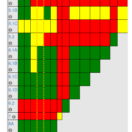
5.1B
5.1C
5.2
6.1A
6.1B
6.1C
6.1D
6.2
7
8A