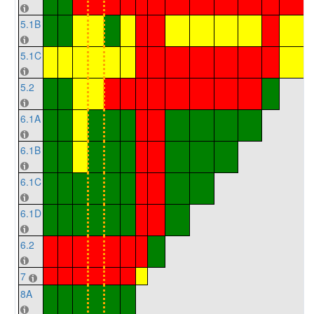
5.1B
5.1C
5.2
6.1A
6.1B
6.1C
6.1D
6.2
7
8A