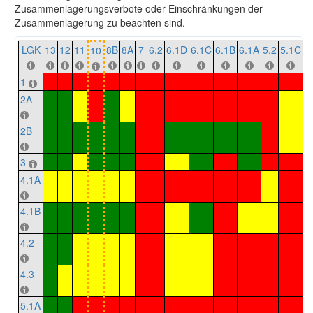
Zusammenlagerungsverbote oder Einschränkungen der
Zusammenlagerung zu beachten sind.
LGK
13
12
11
8B
8A
7
6.2
6.1D
6.1C
6.1B
6.1A
5.2
5.1C
5
10
1
2A
2B
3
4.1A
4.1B
4.2
4.3
5.1A