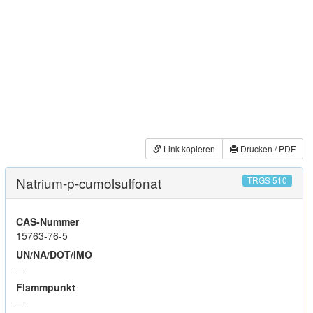
Link kopieren
Drucken / PDF
Natrium-p-cumolsulfonat
TRGS 510
CAS-Nummer
15763-76-5
UN/NA/DOT/IMO
—
Flammpunkt
—