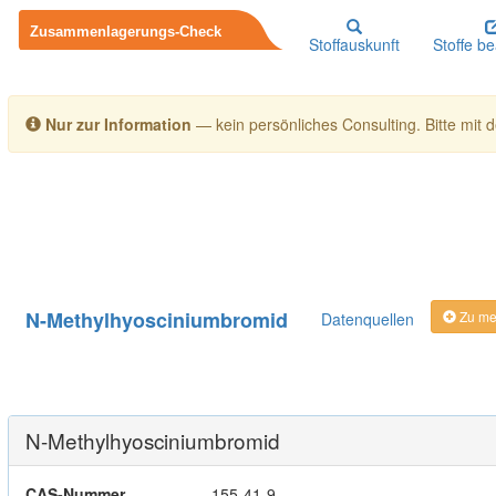
Stoffauskunft
Stoffe b
Nur zur Information
— kein persönliches Consulting. Bitte mit de
N-Methylhyosciniumbromid
Zu mei
Datenquellen
N-Methylhyosciniumbromid
CAS-Nummer
155-41-9