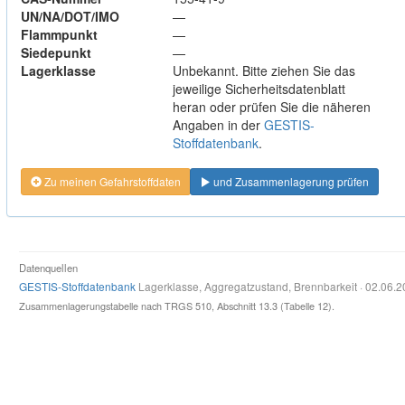
UN/NA/DOT/IMO
—
Flammpunkt
—
Siedepunkt
—
Lagerklasse
Unbekannt. Bitte ziehen Sie das
jeweilige Sicherheitsdatenblatt
heran oder prüfen Sie die näheren
Angaben in der
GESTIS-
Stoffdatenbank
.
Zu meinen Gefahrstoffdaten
und Zusammenlagerung prüfen
Datenquellen
GESTIS-Stoffdatenbank
Lagerklasse, Aggregatzustand, Brennbarkeit · 02.06.
Zusammenlagerungstabelle nach TRGS 510, Abschnitt 13.3 (Tabelle 12).