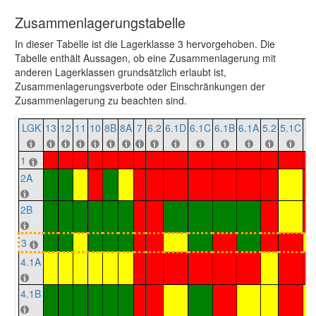
Zusammenlagerungstabelle
In dieser Tabelle ist die Lagerklasse 3 hervorgehoben. Die
Tabelle enthält Aussagen, ob eine Zusammenlagerung mit
anderen Lagerklassen grundsätzlich erlaubt ist,
Zusammenlagerungsverbote oder Einschränkungen der
Zusammenlagerung zu beachten sind.
LGK
13
12
11
10
8B
8A
7
6.2
6.1D
6.1C
6.1B
6.1A
5.2
5.1C
5.
1
2A
2B
3
4.1A
4.1B