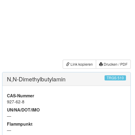
Link kopieren
Drucken / PDF
N,N-Dimethylbutylamin
TRGS 510
CAS-Nummer
927-62-8
UN/NA/DOT/IMO
—
Flammpunkt
—