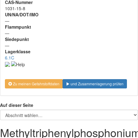
CAS-Nummer
1031-15-8
UN/NA/DOT/IMO
—
Flammpunkt
—
Siedepunkt
—
Lagerklasse
6.1C
Zu meinen Gefahrstoffdaten
und Zusammenlagerung prüfen
Auf dieser Seite
Methyltriphenylphosphonium