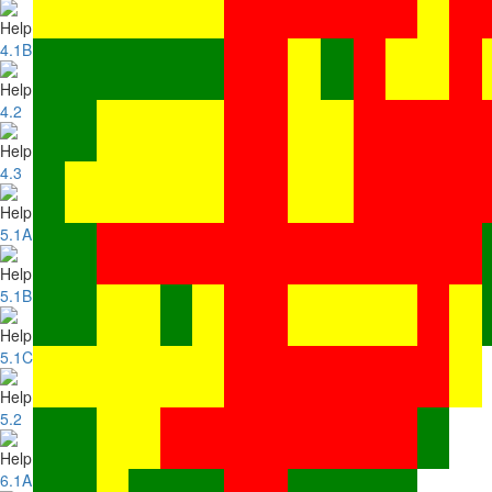
4.1B
4.2
4.3
5.1A
5.1B
5.1C
5.2
6.1A