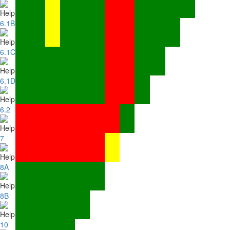
6.1B
6.1C
6.1D
6.2
7
8A
8B
10