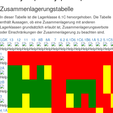
Zusammenlagerungstabelle
In dieser Tabelle ist die Lagerklasse 6.1C hervorgehoben. Die Tabelle
enthält Aussagen, ob eine Zusammenlagerung mit anderen
Lagerklassen grundsätzlich erlaubt ist, Zusammenlagerungsverbote
oder Einschränkungen der Zusammenlagerung zu beachten sind.
LGK
13
12
11
10
8B
8A
7
6.2
6.1D
6.1C
6.1B
6.1A
5.2
5.1C
5
1
2A
2B
3
4.1A