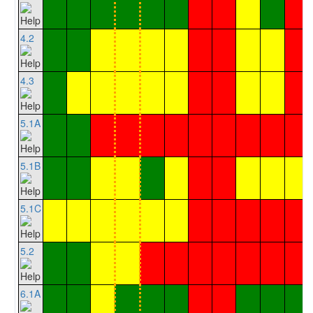
4.2
4.3
5.1A
5.1B
5.1C
5.2
6.1A