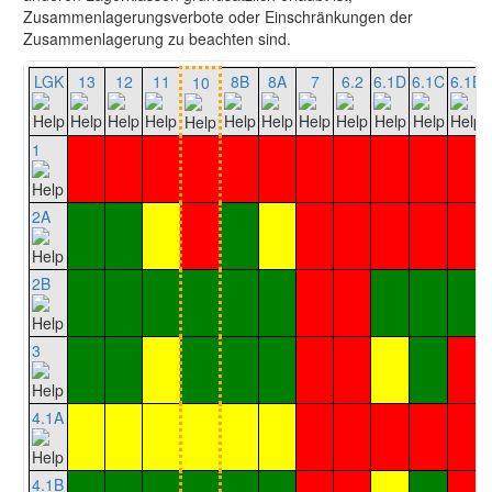
Zusammenlagerungsverbote oder Einschränkungen der
Zusammenlagerung zu beachten sind.
LGK
13
12
11
8B
8A
7
6.2
6.1D
6.1C
6.1B
10
1
2A
2B
3
4.1A
4.1B