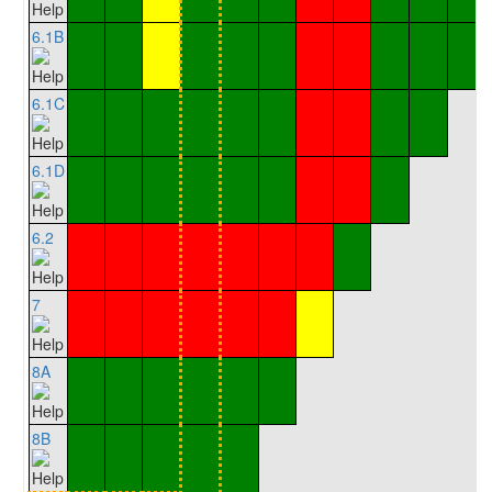
6.1B
6.1C
6.1D
6.2
7
8A
8B