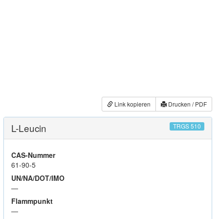
Link kopieren
Drucken / PDF
L-Leucin
TRGS 510
CAS-Nummer
61-90-5
UN/NA/DOT/IMO
—
Flammpunkt
—