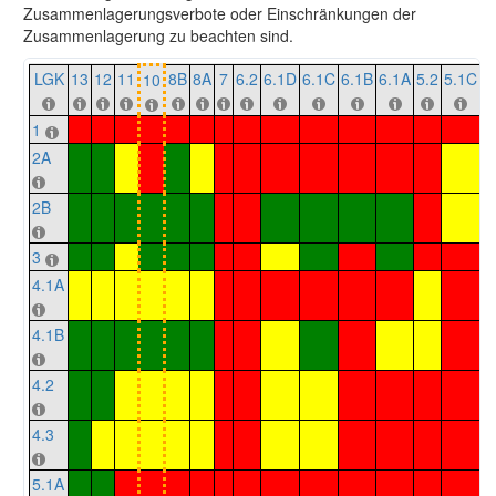
Zusammenlagerungsverbote oder Einschränkungen der
Zusammenlagerung zu beachten sind.
LGK
13
12
11
8B
8A
7
6.2
6.1D
6.1C
6.1B
6.1A
5.2
5.1C
5
10
1
2A
2B
3
4.1A
4.1B
4.2
4.3
5.1A