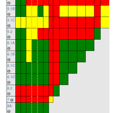
5.1B
5.1C
5.2
6.1A
6.1B
6.1C
6.1D
6.2
7
8A