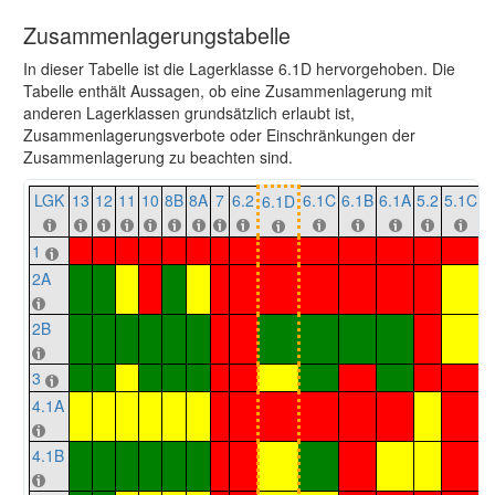
Zusammenlagerungstabelle
In dieser Tabelle ist die Lagerklasse 6.1D hervorgehoben. Die
Tabelle enthält Aussagen, ob eine Zusammenlagerung mit
anderen Lagerklassen grundsätzlich erlaubt ist,
Zusammenlagerungsverbote oder Einschränkungen der
Zusammenlagerung zu beachten sind.
LGK
13
12
11
10
8B
8A
7
6.2
6.1C
6.1B
6.1A
5.2
5.1C
5
6.1D
1
2A
2B
3
4.1A
4.1B