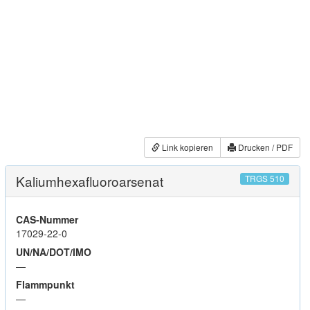
Link kopieren
Drucken / PDF
Kaliumhexafluoroarsenat
TRGS 510
CAS-Nummer
17029-22-0
UN/NA/DOT/IMO
—
Flammpunkt
—