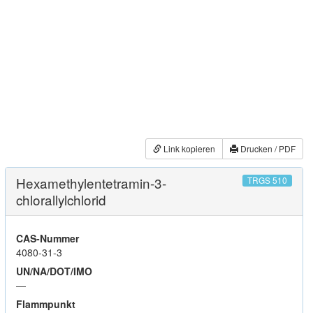
Link kopieren
Drucken / PDF
Hexamethylentetramin-3-
TRGS 510
chlorallylchlorid
CAS-Nummer
4080-31-3
UN/NA/DOT/IMO
—
Flammpunkt