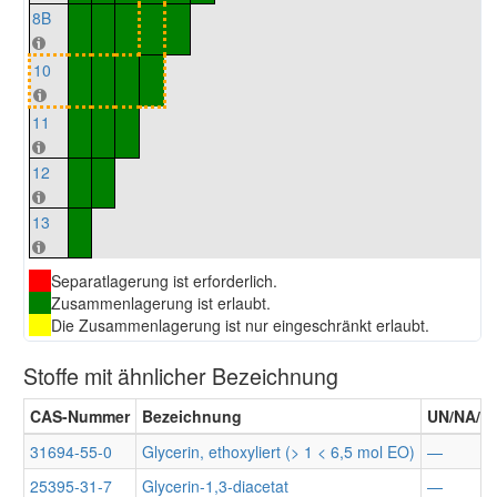
8B
10
11
12
13
Separatlagerung ist erforderlich.
Zusammenlagerung ist erlaubt.
Die Zusammenlagerung ist nur eingeschränkt erlaubt.
Stoffe mit ähnlicher Bezeichnung
CAS-Nummer
Bezeichnung
UN/NA/I
31694-55-0
Glycerin, ethoxyliert (> 1 < 6,5 mol EO)
—
25395-31-7
Glycerin-1,3-diacetat
—