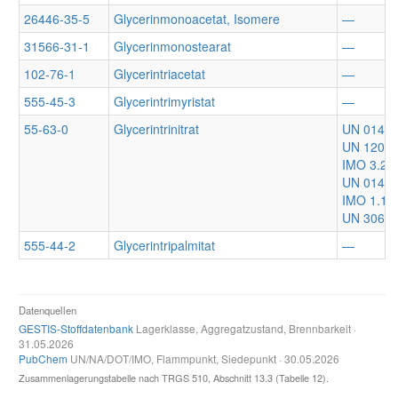
26446-35-5
Glycerinmonoacetat, Isomere
—
31566-31-1
Glycerinmonostearat
—
102-76-1
Glycerintriacetat
—
555-45-3
Glycerintrimyristat
—
55-63-0
Glycerintrinitrat
UN 0143
UN 1204
IMO 3.2
UN 0144
IMO 1.1D
UN 3064
555-44-2
Glycerintripalmitat
—
Datenquellen
GESTIS-Stoffdatenbank
Lagerklasse, Aggregatzustand, Brennbarkeit ·
31.05.2026
PubChem
UN/NA/DOT/IMO, Flammpunkt, Siedepunkt · 30.05.2026
Zusammenlagerungstabelle nach TRGS 510, Abschnitt 13.3 (Tabelle 12).