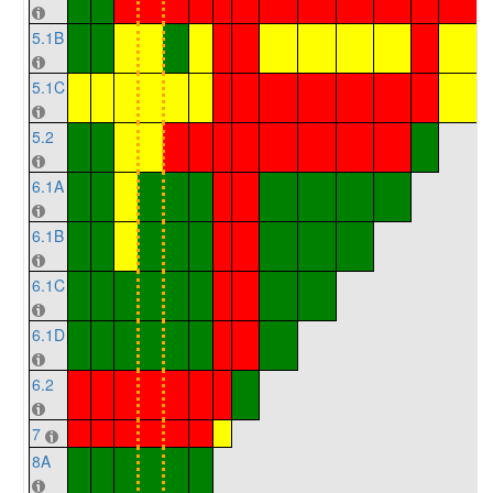
5.1B
5.1C
5.2
6.1A
6.1B
6.1C
6.1D
6.2
7
8A