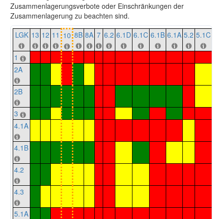
Zusammenlagerungsverbote oder Einschränkungen der
Zusammenlagerung zu beachten sind.
LGK
13
12
11
8B
8A
7
6.2
6.1D
6.1C
6.1B
6.1A
5.2
5.1C
5
10
1
2A
2B
3
4.1A
4.1B
4.2
4.3
5.1A