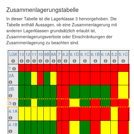
Zusammenlagerungstabelle
In dieser Tabelle ist die Lagerklasse 3 hervorgehoben. Die
Tabelle enthält Aussagen, ob eine Zusammenlagerung mit
anderen Lagerklassen grundsätzlich erlaubt ist,
Zusammenlagerungsverbote oder Einschränkungen der
Zusammenlagerung zu beachten sind.
LGK
13
12
11
10
8B
8A
7
6.2
6.1D
6.1C
6.1B
6.1A
5.2
5.1C
5.
1
2A
2B
3
4.1A
4.1B