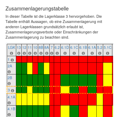
Zusammenlagerungstabelle
In dieser Tabelle ist die Lagerklasse 3 hervorgehoben. Die
Tabelle enthält Aussagen, ob eine Zusammenlagerung mit
anderen Lagerklassen grundsätzlich erlaubt ist,
Zusammenlagerungsverbote oder Einschränkungen der
Zusammenlagerung zu beachten sind.
LGK
13
12
11
10
8B
8A
7
6.2
6.1D
6.1C
6.1B
6.1A
5.2
5.1C
5.
1
2A
2B
3
4.1A
4.1B