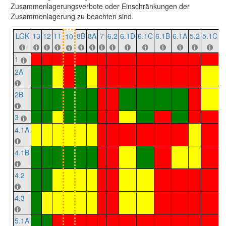
Zusammenlagerungsverbote oder Einschränkungen der
Zusammenlagerung zu beachten sind.
LGK
13
12
11
8B
8A
7
6.2
6.1D
6.1C
6.1B
6.1A
5.2
5.1C
5
10
1
2A
2B
3
4.1A
4.1B
4.2
4.3
5.1A