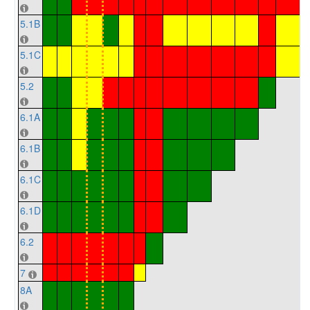
5.1B
5.1C
5.2
6.1A
6.1B
6.1C
6.1D
6.2
7
8A