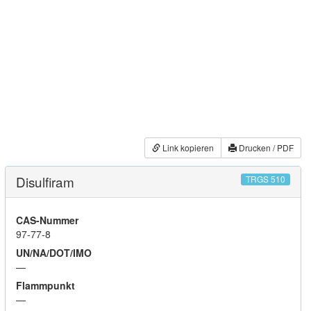
Link kopieren
Drucken / PDF
Disulfiram
TRGS 510
CAS-Nummer
97-77-8
UN/NA/DOT/IMO
—
Flammpunkt
—