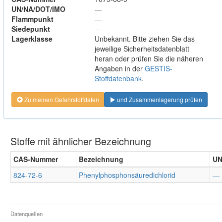
UN/NA/DOT/IMO
—
Flammpunkt
—
Siedepunkt
—
Lagerklasse
Unbekannt. Bitte ziehen Sie das
jeweilige Sicherheitsdatenblatt
heran oder prüfen Sie die näheren
Angaben in der
GESTIS-
Stoffdatenbank
.
Zu meinen Gefahrstoffdaten
und Zusammenlagerung prüfen
Stoffe mit ähnlicher Bezeichnung
CAS-Nummer
Bezeichnung
UN
824-72-6
Phenylphosphonsäuredichlorid
—
Datenquellen