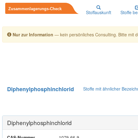
Stoffauskunft
Stoffe b
Nur zur Information
— kein persönliches Consulting. Bitte mit de
Diphenylphosphinchlorid
Stoffe mit ähnlicher Bezeic
Diphenylphosphinchlorid
CAS-Nummer
1079-66-9