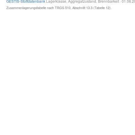
GESTIS-Stoffdatenbank
Lagerklasse, Aggregatzustand, Brennbarkeit · 01.06.
Zusammenlagerungstabelle nach TRGS 510, Abschnitt 13.3 (Tabelle 12).