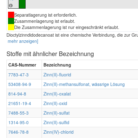
Separatlagerung ist erforderlich.
Zusammenlagerung ist erlaubt.
Die Zusammenlagerung ist nur eingeschränkt erlaubt.
Dioctylzinndidodecanoat ist eine chemische Verbindung, die zur G
mehr anzeigen]
Stoffe mit ähnlicher Bezeichnung
CAS-Nummer
Bezeichnung
7783-47-3
Zinn(II)-fluorid
53408-94-9
Zinn(II)-methansulfonat, wässrige Lösung
814-94-8
Zinn(II)-oxalat
21651-19-4
Zinn(II)-oxid
7488-55-3
Zinn(II)-sulfat
1314-95-0
Zinn(II)-sulfid
7646-78-8
Zinn(IV)-chlorid