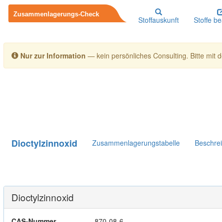
Stoffauskunft
Stoffe b
Nur zur Information
— kein persönliches Consulting. Bitte mit de
Dioctylzinnoxid
Zusammenlagerungstabelle
Beschre
Dioctylzinnoxid
CAS-Nummer
870-08-6