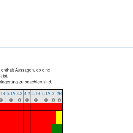
e enthält Aussagen, ob eine
 ist,
agerung zu beachten sind.
.1B
5.1A
4.3
4.2
4.1B
4.1A
3
2B
2A
1