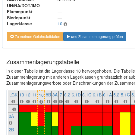
UN/NA/DOT/IMO
—
Flammpunkt
—
Siedepunkt
—
Lagerklasse
10
Zu meinen Gefahrstoffdaten
und Zusammenlagerung prüfen
Zusammenlagerungstabelle
In dieser Tabelle ist die Lagerklasse 10 hervorgehoben. Die Tabell
Zusammenlagerung mit anderen Lagerklassen grundsätzlich erlaubt
Zusammenlagerungsverbote oder Einschränkungen der Zusammenl
LGK
13
12
11
8B
8A
7
6.2
6.1D
6.1C
6.1B
6.1A
5.2
5.1C
5
10
1
2A
2B