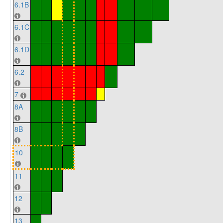
6.1B
6.1C
6.1D
6.2
7
8A
8B
10
11
12
13