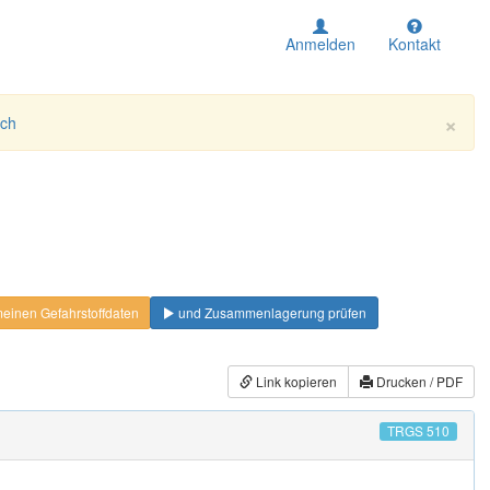
Anmelden
Kontakt
×
ich
einen Gefahrstoffdaten
und Zusammenlagerung prüfen
Link kopieren
Drucken / PDF
TRGS 510