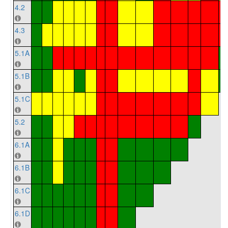
4.2
4.3
5.1A
5.1B
5.1C
5.2
6.1A
6.1B
6.1C
6.1D