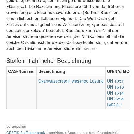
gelbliche, brennbare, sehr flüchtige und wasserlösliche
Flüssigkeit. Die Bezeichnung Blausäure rührt von der früheren
Gewinnung aus Eisenhexacyanidoferrat (Berliner Blau) her,
einem lichtechten tiefblauen Pigment. Das Wort Cyan geht
zurück auf das altgriechische Wort κυάνεος kyáneos, das auf
deutsch ‚dunkelblau‘ bedeutet. Blausäure kann als Nitril der
Ameisensäure angesehen werden (der Nitrilkohlenstoff hat die
gleiche Oxidationsstufe wie der Carboxylkohlenstoff), daher rührt
auch der Trivialname Ameisensäurenitril
Wikipedia
Stoffe mit ähnlicher Bezeichnung
CAS-Nummer
Bezeichnung
UN/NA/IMO/
Cyanwasserstoff, wässrige Lösung
UN 1051
UN 1613
UN 1614
UN 3294
IMO 6.1
Datenquellen
GESTIS-Stoffdatenbank
Lagerklasse, Aggregatzustand, Brennbarkeit ·