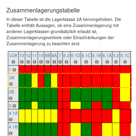
Zusammenlagerungstabelle
In dieser Tabelle ist die Lagerklasse 2A hervorgehoben. Die
Tabelle enthält Aussagen, ob eine Zusammenlagerung mit
anderen Lagerklassen grundsätzlich erlaubt ist,
Zusammenlagerungsverbote oder Einschränkungen der
Zusammenlagerung zu beachten sind.
LGK
13
12
11
10
8B
8A
7
6.2
6.1D
6.1C
6.1B
6.1A
5.2
5.1C
5.
1
2A
2B
3
4.1A
4.1B