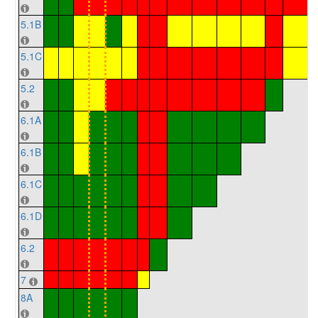
5.1B
5.1C
5.2
6.1A
6.1B
6.1C
6.1D
6.2
7
8A