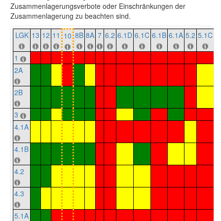
Zusammenlagerungsverbote oder Einschränkungen der
Zusammenlagerung zu beachten sind.
LGK
13
12
11
8B
8A
7
6.2
6.1D
6.1C
6.1B
6.1A
5.2
5.1C
5
10
1
2A
2B
3
4.1A
4.1B
4.2
4.3
5.1A