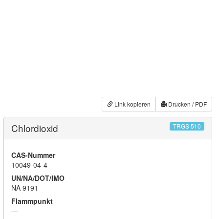
Link kopieren
Drucken / PDF
Chlordioxid
TRGS 510
CAS-Nummer
10049-04-4
UN/NA/DOT/IMO
NA 9191
Flammpunkt
—