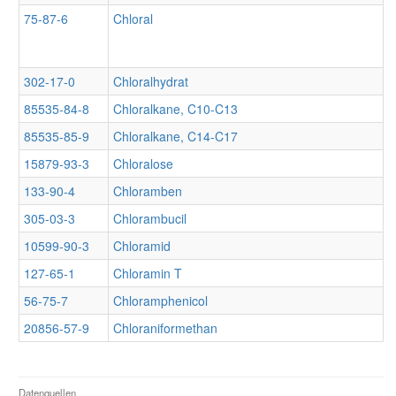
75-87-6
Chloral
302-17-0
Chloralhydrat
85535-84-8
Chloralkane, C10-C13
85535-85-9
Chloralkane, C14-C17
15879-93-3
Chloralose
133-90-4
Chloramben
305-03-3
Chlorambucil
10599-90-3
Chloramid
127-65-1
Chloramin T
56-75-7
Chloramphenicol
20856-57-9
Chloraniformethan
Datenquellen