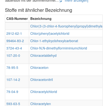
Sauerstoff mit der Summenformel
…
[
mehr anzeigen]
Stoffe mit ähnlicher Bezeichnung
CAS-Nummer
Bezeichnung
Chlor(3-(3-chlor-4-fluorophenyl)propyl)dimethylsil
2912-62-1
Chlor(phenyl)acetylchlorid
99464-83-2
Chlor-1-ethylcyclohexylcarbonat
3724-43-4
Chlor-N,N-dimethylformiminiumchlorid
107-20-0
Chloracetaldehyd
78-95-5
Chloraceton
107-14-2
Chloracetonitril
79-04-9
Chloracetylchlorid
593-63-5
Chloracetylen