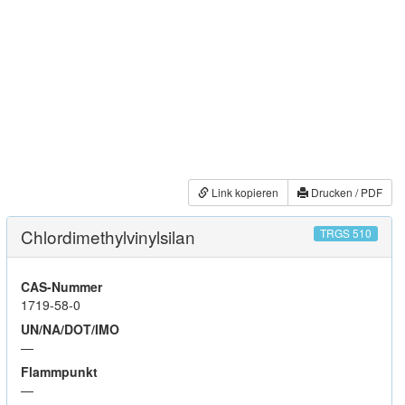
Link kopieren
Drucken / PDF
Chlordimethylvinylsilan
TRGS 510
CAS-Nummer
1719-58-0
UN/NA/DOT/IMO
—
Flammpunkt
—