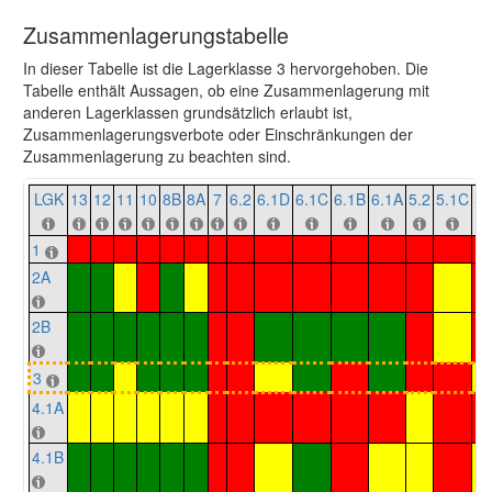
Zusammenlagerungstabelle
In dieser Tabelle ist die Lagerklasse 3 hervorgehoben. Die
Tabelle enthält Aussagen, ob eine Zusammenlagerung mit
anderen Lagerklassen grundsätzlich erlaubt ist,
Zusammenlagerungsverbote oder Einschränkungen der
Zusammenlagerung zu beachten sind.
LGK
13
12
11
10
8B
8A
7
6.2
6.1D
6.1C
6.1B
6.1A
5.2
5.1C
5.
1
2A
2B
3
4.1A
4.1B