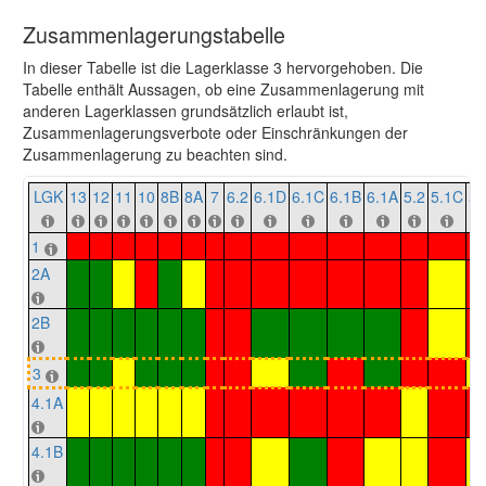
Zusammenlagerungstabelle
In dieser Tabelle ist die Lagerklasse 3 hervorgehoben. Die
Tabelle enthält Aussagen, ob eine Zusammenlagerung mit
anderen Lagerklassen grundsätzlich erlaubt ist,
Zusammenlagerungsverbote oder Einschränkungen der
Zusammenlagerung zu beachten sind.
LGK
13
12
11
10
8B
8A
7
6.2
6.1D
6.1C
6.1B
6.1A
5.2
5.1C
5.
1
2A
2B
3
4.1A
4.1B