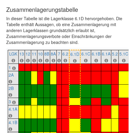
Zusammenlagerungstabelle
In dieser Tabelle ist die Lagerklasse 6.1D hervorgehoben. Die
Tabelle enthält Aussagen, ob eine Zusammenlagerung mit
anderen Lagerklassen grundsätzlich erlaubt ist,
Zusammenlagerungsverbote oder Einschränkungen der
Zusammenlagerung zu beachten sind.
LGK
13
12
11
10
8B
8A
7
6.2
6.1C
6.1B
6.1A
5.2
5.1C
5
6.1D
1
2A
2B
3
4.1A
4.1B