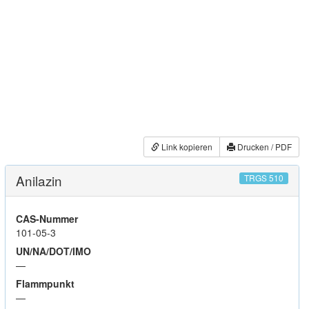
Link kopieren
Drucken / PDF
Anilazin
TRGS 510
CAS-Nummer
101-05-3
UN/NA/DOT/IMO
—
Flammpunkt
—