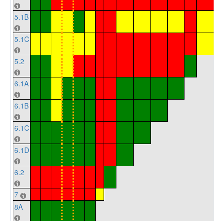
5.1B
5.1C
5.2
6.1A
6.1B
6.1C
6.1D
6.2
7
8A