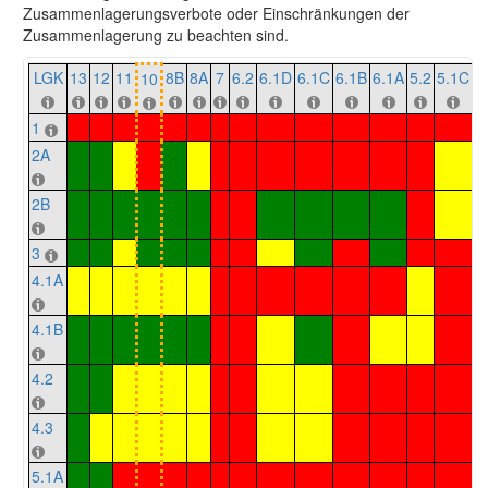
Zusammenlagerungsverbote oder Einschränkungen der
Zusammenlagerung zu beachten sind.
LGK
13
12
11
8B
8A
7
6.2
6.1D
6.1C
6.1B
6.1A
5.2
5.1C
5
10
1
2A
2B
3
4.1A
4.1B
4.2
4.3
5.1A