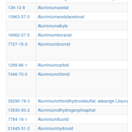
139-12-8
Aluminiumacetat
13963-57-0
Aluminiumacetylacetonat
Aluminiumalkyle
16962-07-5
Aluminiumboranat
7727-15-3
Aluminiumbromid
1299-86-1
Aluminiumcarbid
7446-70-0
Aluminiumchlorid
39290-78-3
Aluminiumchloridhydroxidsulfat, wässrige Lösung
13530-50-2
Aluminiumdihydrogenphosphat
7784-18-1
Aluminiumfluorid
21645-51-2
Aluminiumhydroxid