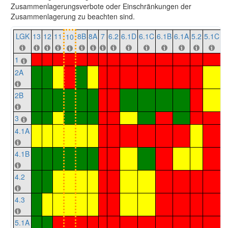
Zusammenlagerungsverbote oder Einschränkungen der
Zusammenlagerung zu beachten sind.
LGK
13
12
11
8B
8A
7
6.2
6.1D
6.1C
6.1B
6.1A
5.2
5.1C
5
10
1
2A
2B
3
4.1A
4.1B
4.2
4.3
5.1A