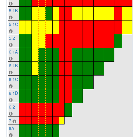
5.1B
5.1C
5.2
6.1A
6.1B
6.1C
6.1D
6.2
7
8A