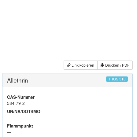
Link kopieren
Drucken / PDF
Allethrin
TRGS 510
CAS-Nummer
584-79-2
UN/NA/DOT/IMO
—
Flammpunkt
—