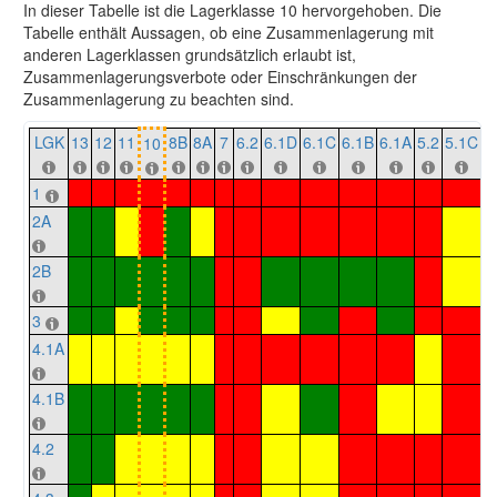
In dieser Tabelle ist die Lagerklasse 10 hervorgehoben. Die
Tabelle enthält Aussagen, ob eine Zusammenlagerung mit
anderen Lagerklassen grundsätzlich erlaubt ist,
Zusammenlagerungsverbote oder Einschränkungen der
Zusammenlagerung zu beachten sind.
LGK
13
12
11
8B
8A
7
6.2
6.1D
6.1C
6.1B
6.1A
5.2
5.1C
5
10
1
2A
2B
3
4.1A
4.1B
4.2