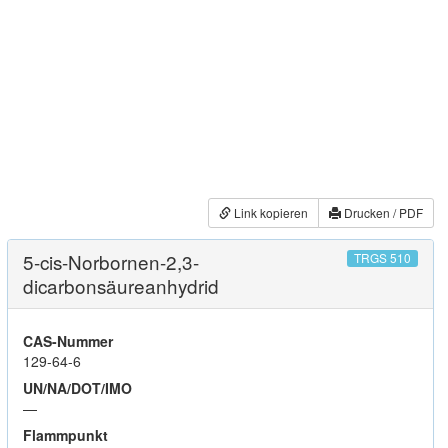
Link kopieren
Drucken / PDF
5-cis-Norbornen-2,3-
TRGS 510
dicarbonsäureanhydrid
CAS-Nummer
129-64-6
UN/NA/DOT/IMO
—
Flammpunkt