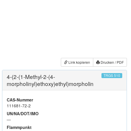
Link kopieren
Drucken / PDF
4-(2-(1-Methyl-2-(4-
TRGS 510
morpholinyl)ethoxy)ethyl)morpholin
CAS-Nummer
111681-72-2
UN/NA/DOT/IMO
—
Flammpunkt