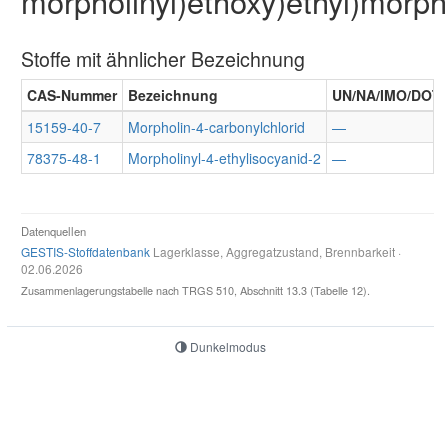
morpholinyl)ethoxy)ethyl)morph
Stoffe mit ähnlicher Bezeichnung
CAS-Nummer
Bezeichnung
UN/NA/IMO/DOT
15159-40-7
Morpholin-4-carbonylchlorid
—
78375-48-1
Morpholinyl-4-ethylisocyanid-2
—
Datenquellen
GESTIS-Stoffdatenbank
Lagerklasse, Aggregatzustand, Brennbarkeit ·
02.06.2026
Zusammenlagerungstabelle nach TRGS 510, Abschnitt 13.3 (Tabelle 12).
Dunkelmodus