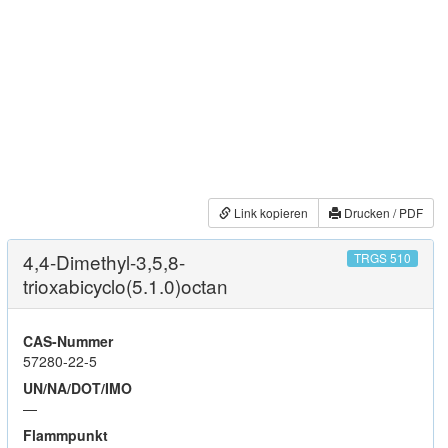
Link kopieren
Drucken / PDF
4,4-Dimethyl-3,5,8-
TRGS 510
trioxabicyclo(5.1.0)octan
CAS-Nummer
57280-22-5
UN/NA/DOT/IMO
—
Flammpunkt