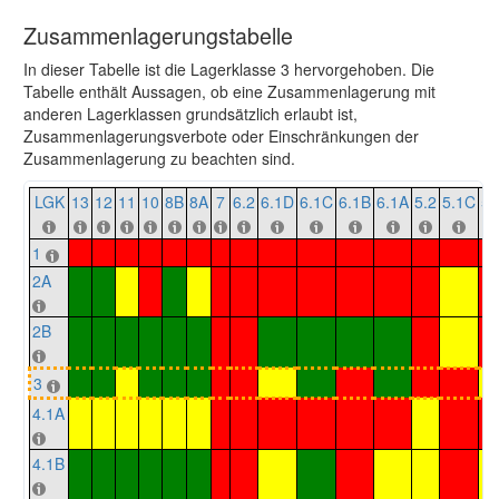
Zusammenlagerungstabelle
In dieser Tabelle ist die Lagerklasse 3 hervorgehoben. Die
Tabelle enthält Aussagen, ob eine Zusammenlagerung mit
anderen Lagerklassen grundsätzlich erlaubt ist,
Zusammenlagerungsverbote oder Einschränkungen der
Zusammenlagerung zu beachten sind.
LGK
13
12
11
10
8B
8A
7
6.2
6.1D
6.1C
6.1B
6.1A
5.2
5.1C
5.
1
2A
2B
3
4.1A
4.1B