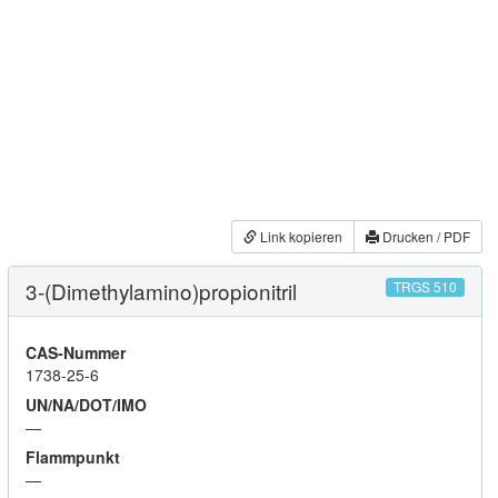
Link kopieren
Drucken / PDF
3-(Dimethylamino)propionitril
TRGS 510
CAS-Nummer
1738-25-6
UN/NA/DOT/IMO
—
Flammpunkt
—