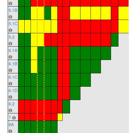
5.1B
5.1C
5.2
6.1A
6.1B
6.1C
6.1D
6.2
7
8A