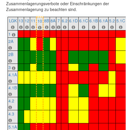
Zusammenlagerungsverbote oder Einschränkungen der
Zusammenlagerung zu beachten sind.
LGK
13
12
11
8B
8A
7
6.2
6.1D
6.1C
6.1B
6.1A
5.2
5.1C
5
10
1
2A
2B
3
4.1A
4.1B
4.2
4.3
5.1A