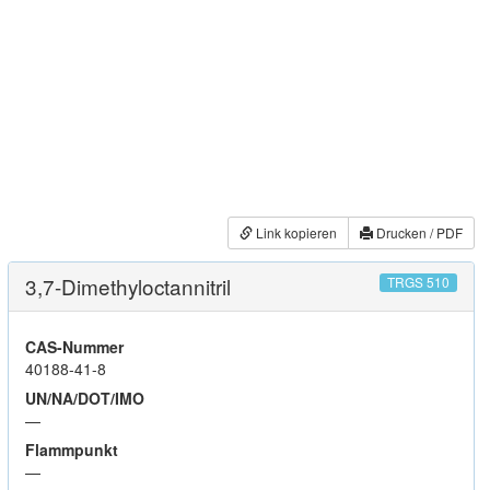
Link kopieren
Drucken / PDF
3,7-Dimethyloctannitril
TRGS 510
CAS-Nummer
40188-41-8
UN/NA/DOT/IMO
—
Flammpunkt
—