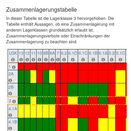
Zusammenlagerungstabelle
In dieser Tabelle ist die Lagerklasse 3 hervorgehoben. Die
Tabelle enthält Aussagen, ob eine Zusammenlagerung mit
anderen Lagerklassen grundsätzlich erlaubt ist,
Zusammenlagerungsverbote oder Einschränkungen der
Zusammenlagerung zu beachten sind.
LGK
13
12
11
10
8B
8A
7
6.2
6.1D
6.1C
6.1B
6.1A
5.2
5.1C
5.
1
2A
2B
3
4.1A
4.1B