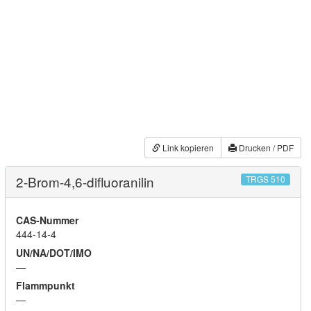
Link kopieren
Drucken / PDF
2-Brom-4,6-difluoranilin
TRGS 510
CAS-Nummer
444-14-4
UN/NA/DOT/IMO
—
Flammpunkt
—