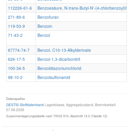
112226-61-6
Benzoesäure, N-trans-Butyl-N'-(4-chlorbenzoyl)hy
271-89-6
Benzofuran
119-53-9
Benzoin
71-43-2
Benzol
67774-74-7
Benzol, C10-13-Alkylderivate
626-17-5
Benzol-1,3-dicarbonitril
100-34-5
Benzoldiazoniumchlorid
98-10-2
Benzolsulfonamid
Datenquellen
GESTIS-Stoffdatenbank
Lagerklasse, Aggregatzustand, Brennbarkeit ·
07.06.2026
Zusammenlagerungstabelle nach TRGS 510, Abschnitt 13.3 (Tabelle 12).