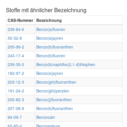
Stoffe mit ähnlicher Bezeichnung
CAS-Nummer
Bezeichnung
238-84-6
Benzo(a)fluoren
50-32-8
Benzo(a)pyren
205-99-2
Benzo(b)fluoranthen
243-17-4
Benzo(b)fluoren
239-35-0
Benzo(b)naphtho(2,1-d)thiophen
192-97-2
Benzo(e)pyren
203-12-3
Benzo(ghi)fluoranthen
191-24-2
Benzo(ghi)perylen
205-82-3
Benzo(j)fluoranthen
207-08-9
Benzo(k)fluoranthen
94-09-7
Benzocain
65-85-0
Benzoesäure