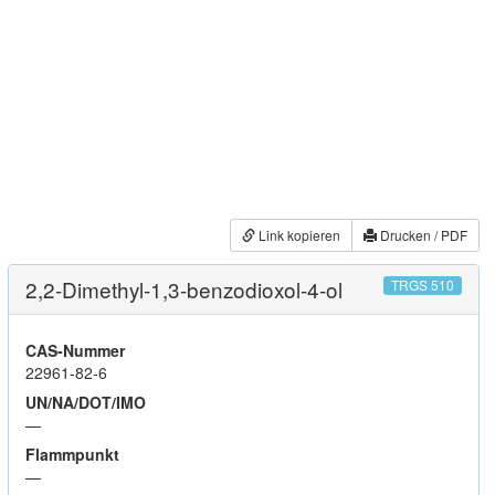
Link kopieren
Drucken / PDF
2,2-Dimethyl-1,3-benzodioxol-4-ol
TRGS 510
CAS-Nummer
22961-82-6
UN/NA/DOT/IMO
—
Flammpunkt
—