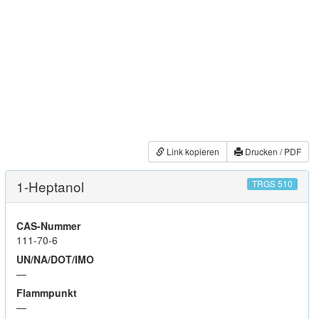
Link kopieren
Drucken / PDF
1-Heptanol
TRGS 510
CAS-Nummer
111-70-6
UN/NA/DOT/IMO
—
Flammpunkt
—