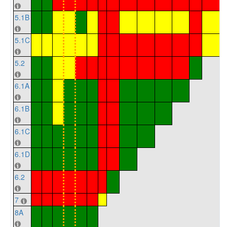
5.1B
5.1C
5.2
6.1A
6.1B
6.1C
6.1D
6.2
7
8A