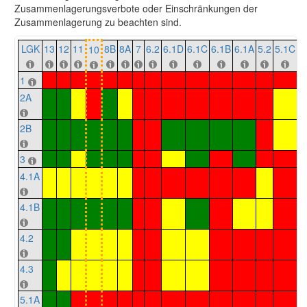
Zusammenlagerungsverbote oder Einschränkungen der
Zusammenlagerung zu beachten sind.
LGK
13
12
11
8B
8A
7
6.2
6.1D
6.1C
6.1B
6.1A
5.2
5.1C
5
10
1
2A
2B
3
4.1A
4.1B
4.2
4.3
5.1A