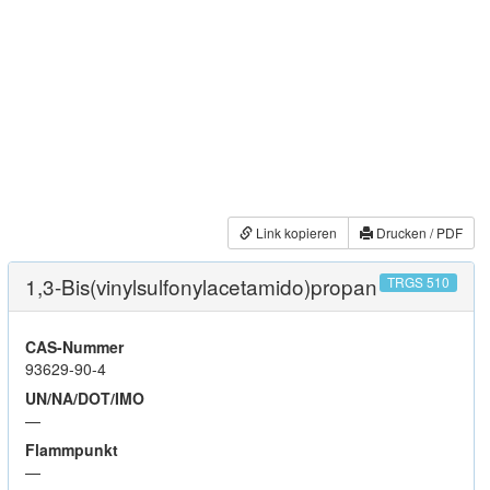
Link kopieren
Drucken / PDF
1,3-Bis(vinylsulfonylacetamido)propan
TRGS 510
CAS-Nummer
93629-90-4
UN/NA/DOT/IMO
—
Flammpunkt
—