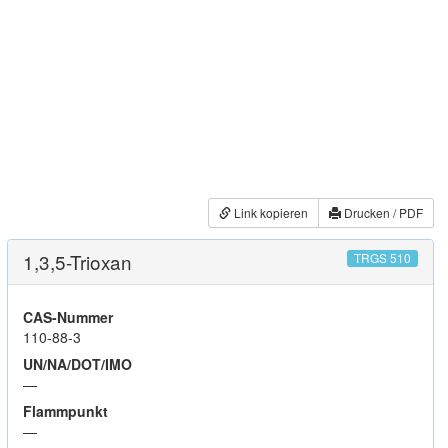
Link kopieren
Drucken / PDF
1,3,5-Trioxan
TRGS 510
CAS-Nummer
110-88-3
UN/NA/DOT/IMO
—
Flammpunkt
—