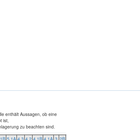
lle enthält Aussagen, ob eine
 ist,
agerung zu beachten sind.
.1B
5.1A
4.3
4.2
4.1B
4.1A
3
2B
2A
1