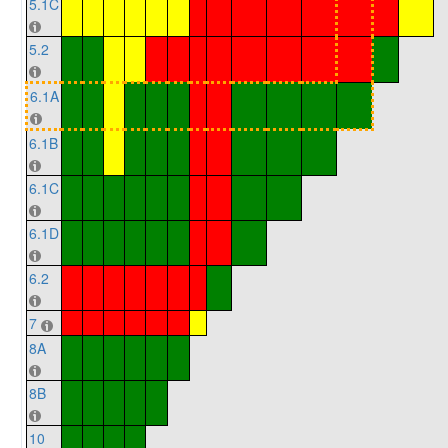
5.1C
5.2
6.1A
6.1B
6.1C
6.1D
6.2
7
8A
8B
10