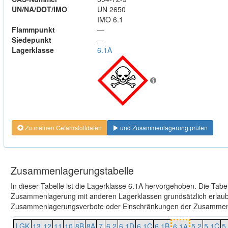
UN/NA/DOT/IMO
UN 2650
IMO 6.1
Flammpunkt
—
Siedepunkt
—
Lagerklasse
6.1A
Zu meinen Gefahrstoffdaten
und Zusammenlagerung prüfen
Zusammenlagerungstabelle
In dieser Tabelle ist die Lagerklasse 6.1A hervorgehoben. Die Tabe
Zusammenlagerung mit anderen Lagerklassen grundsätzlich erlaubt
Zusammenlagerungsverbote oder Einschränkungen der Zusammenl
LGK
13
12
11
10
8B
8A
7
6.2
6.1D
6.1C
6.1B
5.2
5.1C
5
6.1A