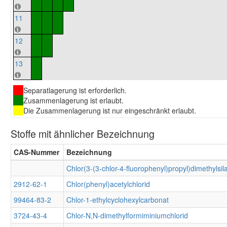
11
12
13
Separatlagerung ist erforderlich.
Zusammenlagerung ist erlaubt.
Die Zusammenlagerung ist nur eingeschränkt erlaubt.
Stoffe mit ähnlicher Bezeichnung
CAS-Nummer
Bezeichnung
Chlor(3-(3-chlor-4-fluorophenyl)propyl)dimethylsil
2912-62-1
Chlor(phenyl)acetylchlorid
99464-83-2
Chlor-1-ethylcyclohexylcarbonat
3724-43-4
Chlor-N,N-dimethylformiminiumchlorid