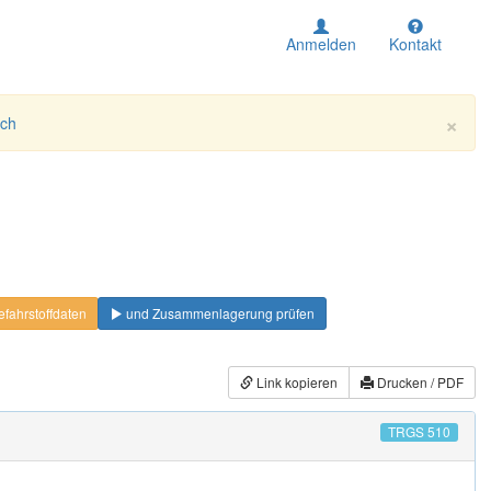
Anmelden
Kontakt
×
ich
fahrstoffdaten
und Zusammenlagerung prüfen
Link kopieren
Drucken / PDF
TRGS 510