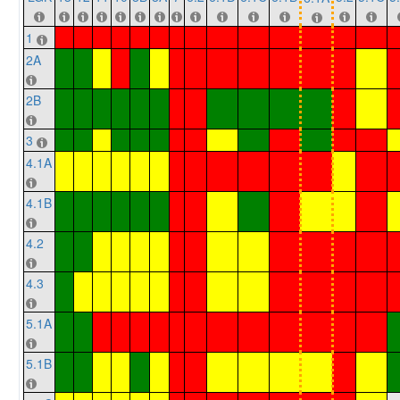
1
2A
2B
3
4.1A
4.1B
4.2
4.3
5.1A
5.1B