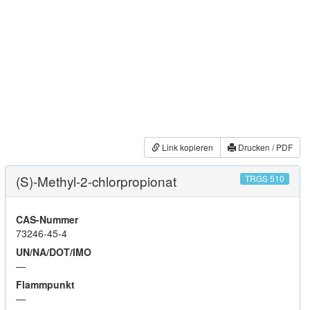
Link kopieren
Drucken / PDF
(S)-Methyl-2-chlorpropionat
TRGS 510
CAS-Nummer
73246-45-4
UN/NA/DOT/IMO
—
Flammpunkt
—