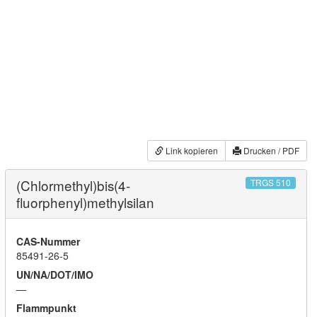
Link kopieren
Drucken / PDF
(Chlormethyl)bis(4-
TRGS 510
fluorphenyl)methylsilan
CAS-Nummer
85491-26-5
UN/NA/DOT/IMO
—
Flammpunkt