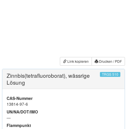
Link kopieren
Drucken / PDF
Zinnbis(tetrafluoroborat), wässrige
TRGS 510
Lösung
CAS-Nummer
13814-97-6
UN/NA/DOT/IMO
—
Flammpunkt