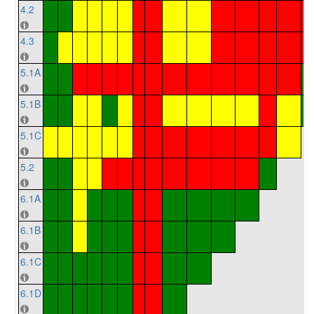
4.2
4.3
5.1A
5.1B
5.1C
5.2
6.1A
6.1B
6.1C
6.1D