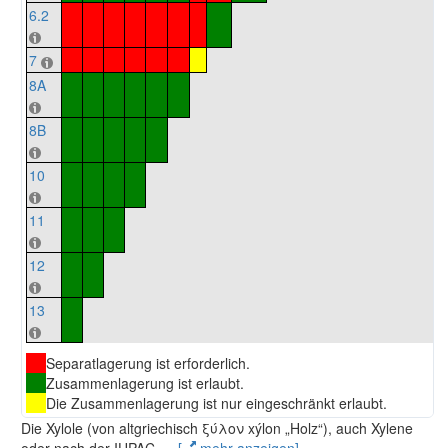
6.2
7
8A
8B
10
11
12
13
Separatlagerung ist erforderlich.
Zusammenlagerung ist erlaubt.
Die Zusammenlagerung ist nur eingeschränkt erlaubt.
Die Xylole (von altgriechisch ξύλον xýlon „Holz“), auch Xylene