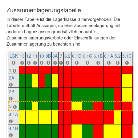
Zusammenlagerungstabelle
In dieser Tabelle ist die Lagerklasse 3 hervorgehoben. Die
Tabelle enthält Aussagen, ob eine Zusammenlagerung mit
anderen Lagerklassen grundsätzlich erlaubt ist,
Zusammenlagerungsverbote oder Einschränkungen der
Zusammenlagerung zu beachten sind.
LGK
13
12
11
10
8B
8A
7
6.2
6.1D
6.1C
6.1B
6.1A
5.2
5.1C
5.
1
2A
2B
3
4.1A
4.1B