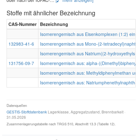
oder nach der IUPAC-
…
[
mehr anzeigen]
Stoffe mit ähnlicher Bezeichnung
CAS-Nummer
Bezeichnung
Isomerengemisch aus Eisenkomplexen (1:2) einer 
132983-41-6
Isomerengemisch aus Mono-(2-tetradecyl)naphthalin
Isomerengemisch aus Natrium((2-hydroxyethylsulfam
131756-09-7
Isomerengemisch aus: alpha-((Dimethyl)biphenyl)
Isomerengemisch aus: Methyldiphenylmethan und
Isomerengemisch aus: Natriumphenethylnaphthalin
Datenquellen
GESTIS-Stoffdatenbank
Lagerklasse, Aggregatzustand, Brennbarkeit ·
31.05.2026
Zusammenlagerungstabelle nach TRGS 510, Abschnitt 13.3 (Tabelle 12).