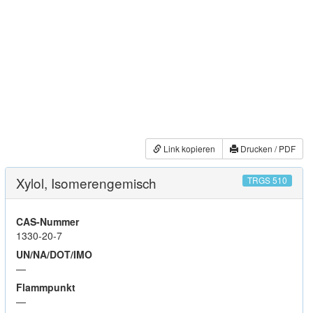
Link kopieren
Drucken / PDF
Xylol, Isomerengemisch
TRGS 510
CAS-Nummer
1330-20-7
UN/NA/DOT/IMO
—
Flammpunkt
—